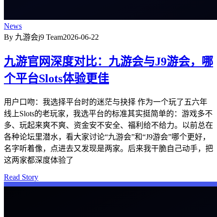
News
By 九游会j9 Team
2026-06-22
九游官网深度对比：九游会与J9游会，哪
个平台Slots体验更佳
用户口吻：我选择平台时的迷茫与抉择 作为一个玩了五六年
线上Slots的老玩家，我选平台的标准其实挺简单的：游戏多不
多、玩起来爽不爽、资金安不安全、福利给不给力。以前总在
各种论坛里潜水，看大家讨论“九游会”和“J9游会”哪个更好，
名字听着像，点进去又发现是两家。后来我干脆自己动手，把
这两家都深度体验了
Read Story