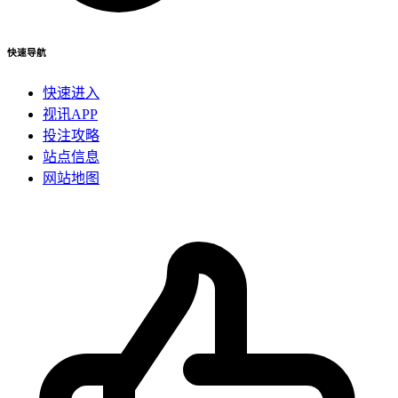
快速导航
快速进入
视讯APP
投注攻略
站点信息
网站地图