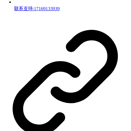
联系支持:17169133939