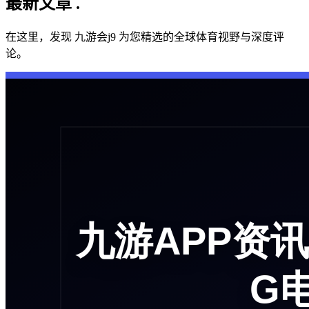
最新文章
.
在这里，发现 九游会j9 为您精选的全球体育视野与深度评
论。