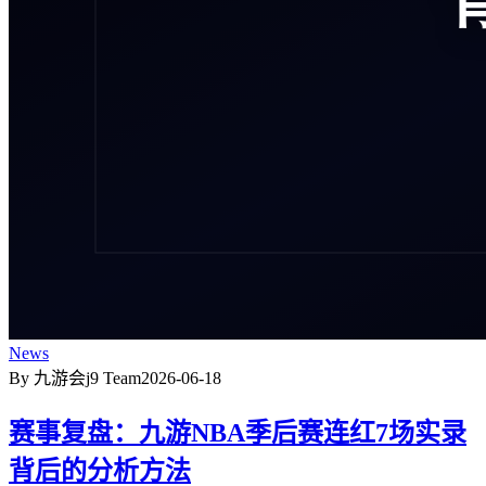
News
By 九游会j9 Team
2026-06-18
赛事复盘：九游NBA季后赛连红7场实录
背后的分析方法