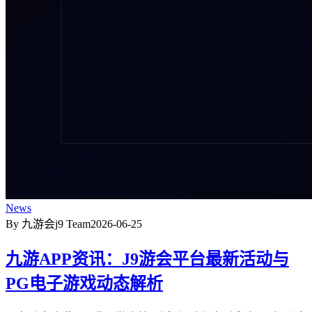
News
By 九游会j9 Team
2026-06-25
九游APP资讯：J9游会平台最新活动与
PG电子游戏动态解析