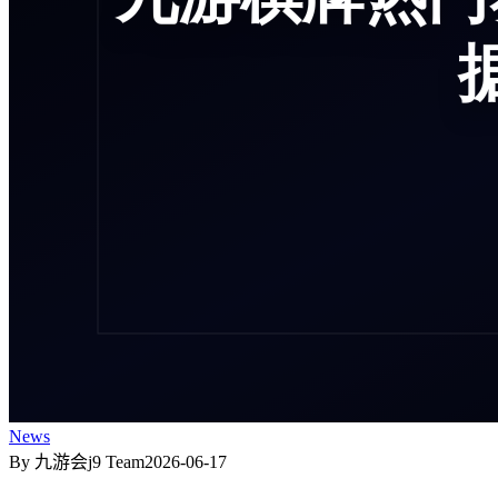
News
By 九游会j9 Team
2026-06-17