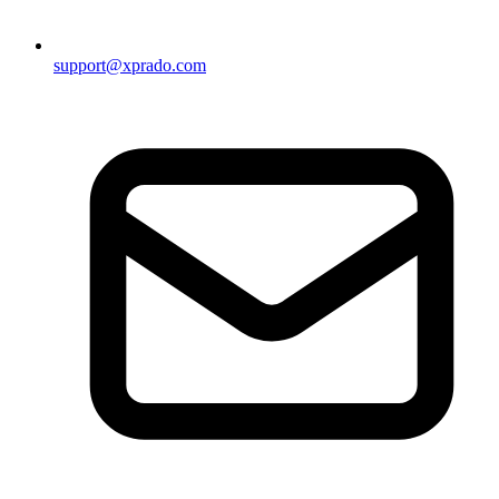
support@xprado.com