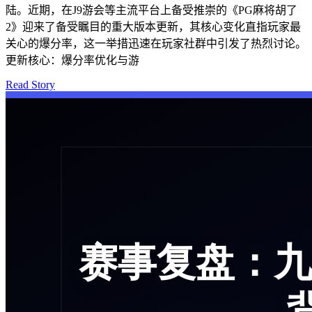
陆。近期，在J9游会等主流平台上备受推崇的《PG麻将胡了
2》迎来了备受瞩目的重大版本更新，其核心变化直指玩家最
关心的爆分率，这一举措迅速在玩家社群中引发了热烈讨论。
更新核心：爆分率优化与游
Read Story