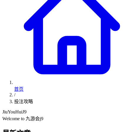
首页
/
投注攻略
JiuYouHuiJ9
Welcome to 九游会j9