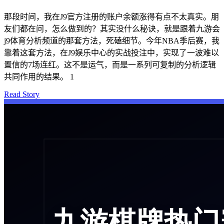
那段时间，我在J9官方注册的账户余额涨得有点不太真实。朋
友们都在问，怎么做到的？其实没什么秘诀，就是跟着九游会
j9体育分析频道的那套方法，死磕细节。今年NBA季后赛，我
靠着这套方法，在J9娱乐中心的实战投注中，实现了一波难以
置信的7场连红。这不是运气，而是一系列可复制的分析逻辑
共同作用的结果。 1
Read Story