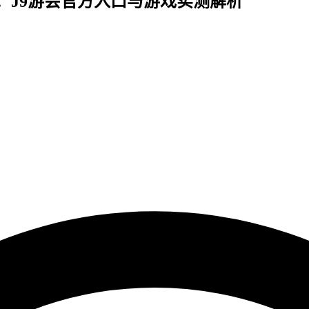
：J9游会官方入口与游戏实测解析