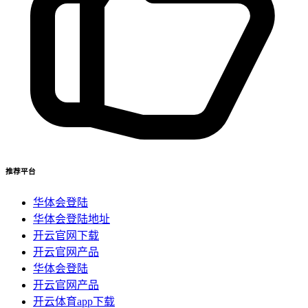
推荐平台
华体会登陆
华体会登陆地址
开云官网下载
开云官网产品
华体会登陆
开云官网产品
开云体育app下载