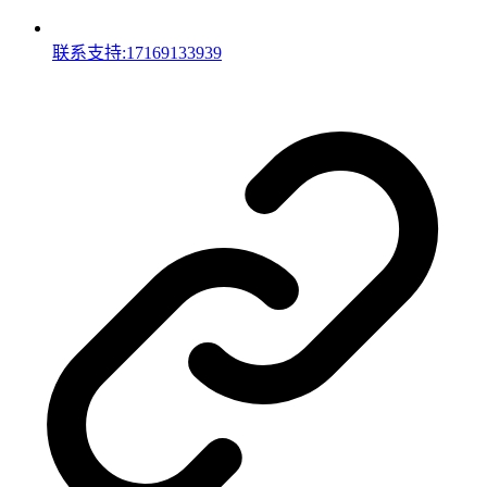
联系支持:17169133939