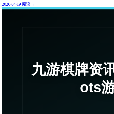
2026-04-19
阅读
→