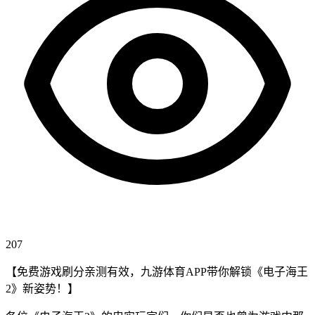
207
【免费游戏刷分亲测有效，九游体育APP带你解锁《电子海王
2》新姿势！】