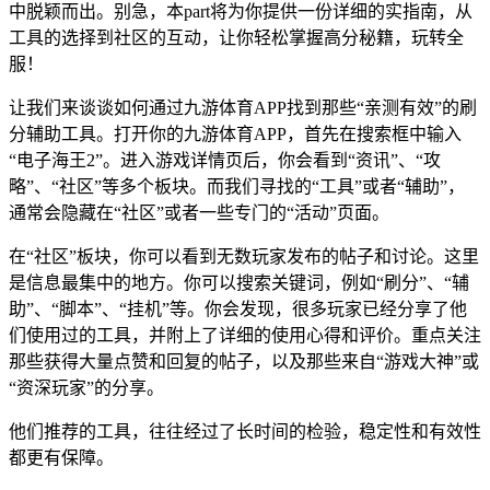
中脱颖而出。别急，本part将为你提供一份详细的实指南，从
工具的选择到社区的互动，让你轻松掌握高分秘籍，玩转全
服！
让我们来谈谈如何通过九游体育APP找到那些“亲测有效”的刷
分辅助工具。打开你的九游体育APP，首先在搜索框中输入
“电子海王2”。进入游戏详情页后，你会看到“资讯”、“攻
略”、“社区”等多个板块。而我们寻找的“工具”或者“辅助”，
通常会隐藏在“社区”或者一些专门的“活动”页面。
在“社区”板块，你可以看到无数玩家发布的帖子和讨论。这里
是信息最集中的地方。你可以搜索关键词，例如“刷分”、“辅
助”、“脚本”、“挂机”等。你会发现，很多玩家已经分享了他
们使用过的工具，并附上了详细的使用心得和评价。重点关注
那些获得大量点赞和回复的帖子，以及那些来自“游戏大神”或
“资深玩家”的分享。
他们推荐的工具，往往经过了长时间的检验，稳定性和有效性
都更有保障。