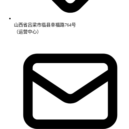
山西省吕梁市临县幸福路764号
（运营中心）