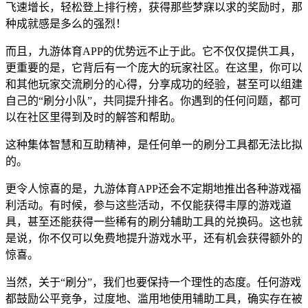
飞速增长，轻松登上排行榜，获得那些梦寐以求的奖励时，那
种成就感是多么的强烈！
而且，九游体育APP的优势远不止于此。它不仅仅提供工具，
更重要的是，它背后有一个庞大的玩家社区。在这里，你可以
和其他玩家交流刷分的心得，分享成功的经验，甚至可以组建
自己的“刷分小队”，共同提升排名。你遇到的任何问题，都可
以在社区里得到及时的解答和帮助。
这种集体智慧和互助精神，是任何单一的刷分工具都无法比拟
的。
更令人惊喜的是，九游体育APP还会不定期地推出各种游戏福
利活动。有时候，参与这些活动，不仅能获得丰厚的游戏道
具，甚至还能获得一些稀有的刷分辅助工具的兑换码。这也就
是说，你不仅可以免费地提升游戏水平，还有机会获得额外的
惊喜。
当然，关于“刷分”，我们也要保持一个理性的态度。任何游戏
都鼓励公平竞争，过度地、滥用地使用辅助工具，确实存在被