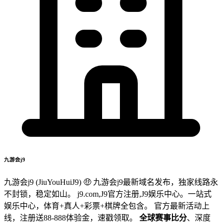
九游会j9
九游会j9 (JiuYouHuiJ9) 🤑 九游会j9最新域名发布，独家线路永
不封锁，稳定如山。 j9.com,J9官方注册,J9娱乐中心。一站式
娱乐中心，体育+真人+彩票+棋牌全包含。 官方最新活动上
线，注册送88-888体验金，速戳领取。
全球赛事比分
、深度