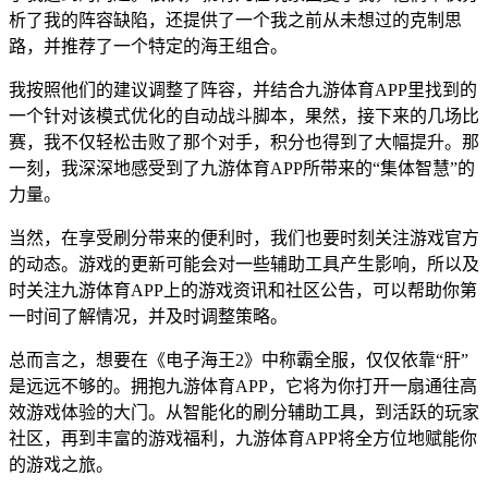
析了我的阵容缺陷，还提供了一个我之前从未想过的克制思
路，并推荐了一个特定的海王组合。
我按照他们的建议调整了阵容，并结合九游体育APP里找到的
一个针对该模式优化的自动战斗脚本，果然，接下来的几场比
赛，我不仅轻松击败了那个对手，积分也得到了大幅提升。那
一刻，我深深地感受到了九游体育APP所带来的“集体智慧”的
力量。
当然，在享受刷分带来的便利时，我们也要时刻关注游戏官方
的动态。游戏的更新可能会对一些辅助工具产生影响，所以及
时关注九游体育APP上的游戏资讯和社区公告，可以帮助你第
一时间了解情况，并及时调整策略。
总而言之，想要在《电子海王2》中称霸全服，仅仅依靠“肝”
是远远不够的。拥抱九游体育APP，它将为你打开一扇通往高
效游戏体验的大门。从智能化的刷分辅助工具，到活跃的玩家
社区，再到丰富的游戏福利，九游体育APP将全方位地赋能你
的游戏之旅。