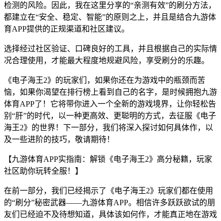
检测的风险。因此，我在这里分享的“亲测有效”的刷分方法，
都建立在“安全、稳定、智能”的原则之上，并且是结合九游体
育APP提供的正规渠道和社区建议。
选择经过社区验证、口碑良好的工具，并且根据自己的实际情
况合理使用，才能最大程度地规避风险，享受刷分的乐趣。
《电子海王2》的玩家们，如果你还在为游戏中的瓶颈而苦
恼，如果你渴望在排行榜上看到自己的名字，是时候拥抱九游
体育APP了！它将带你进入一个全新的游戏境界，让你轻松告
别“肝”的时代，以一种更高效、更聪明的方式，去征服《电子
海王2》的世界！下一部分，我们将深入探讨如何具体作，以
及一些进阶的技巧，敬请期待！
【九游体育APP实指南：解锁《电子海王2》高分秘籍，玩家
社区助你玩转全服！】
在前一部分，我们已经揭示了《电子海王2》玩家们都在使用
的“刷分”秘密武器——九游体育APP。相信许多跃跃欲试的朋
友们已经迫不及待想知道，具体该如何作，才能真正地在游戏